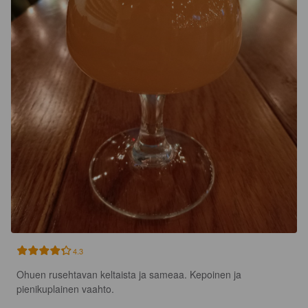
4.3
Ohuen rusehtavan keltaista ja sameaa. Kepoinen ja 
pienikuplainen vaahto.
