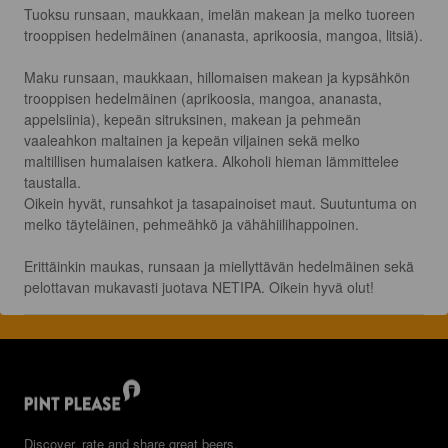
Tuoksu runsaan, maukkaan, imelän makean ja melko tuoreen 
trooppisen hedelmäinen (ananasta, aprikoosia, mangoa, litsiä).

Maku runsaan, maukkaan, hillomaisen makean ja kypsähkön 
trooppisen hedelmäinen (aprikoosia, mangoa, ananasta, 
appelsiinia), kepeän sitruksinen, makean ja pehmeän 
vaaleahkon maltainen ja kepeän viljainen sekä melko 
maltillisen humalaisen katkera. Alkoholi hieman lämmittelee 
taustalla.

Oikein hyvät, runsahkot ja tasapainoiset maut. Suutuntuma on 
melko täyteläinen, pehmeähkö ja vähähiilihappoinen.

Erittäinkin maukas, runsaan ja miellyttävän hedelmäinen sekä 
pelottavan mukavasti juotava NETIPA. Oikein hyvä olut!
Discover, rate and share great beers.