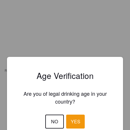
REVIEWS
Age Verification
POHJALAANE
7 months ago
Are you of legal drinking age in your
country?
4.0
JAMPE
7 months ago
NO
YES