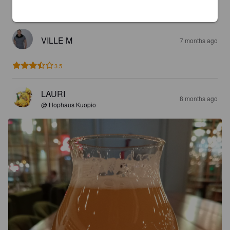
4.2
VILLE M
7 months ago
3.5
LAURI
8 months ago
@ Hophaus Kuopio