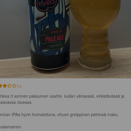
3.3
hkea 3 sormen paksuinen vaahto  kullan värisessä, virkistävässä ja 
vaavassa oluessa.

rican IPAa hyvin humaloituna, ohuen greippinen pehmeä maku.

alamainen.