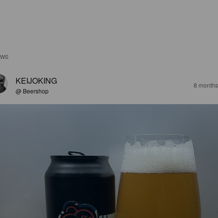
EWS
KEIJOKING
8 months
@ Beershop