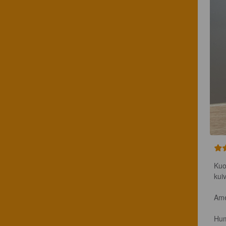
Kuo
kui
Ame
Hum