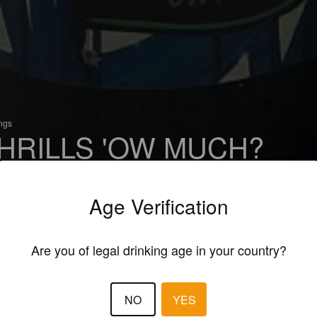
ings
HRILLS 'OW MUCH?
 India Pale Ale
var Thrills (Czech Republic)
Age Verification
Are you of legal drinking age in your country?
NO
YES