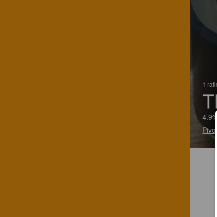
1 rat
T
4.9%
Pivo