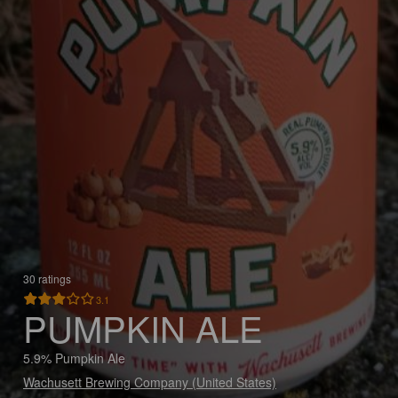
30 ratings
3.1
PUMPKIN ALE
5.9% Pumpkin Ale
Wachusett Brewing Company (United States)