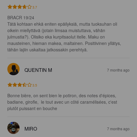
3.7
BRACR 19/24

Tätä kohtaan ehkä eniten epäilyksiä, mutta tuoksuhan oli 
oikein miellyttävä (jotain limsaa muistuttava, vähän 
julmustia?). Olisiko eka kurpitsaolut itelle. Maku on 
mausteinen, hieman makea, maltainen. Positiivinen yllätys, 
tähän lajiin uskaltaa jatkossakin perehtyä.
QUENTIN M
7 months ago
3.5
Bonne bière, on sent bien le potiron, des notes d'épices, 
badiane, girofle,  le tout avec un côté caramélisées, c'est 
plutôt puissant en bouche
MIRO
7 months ago