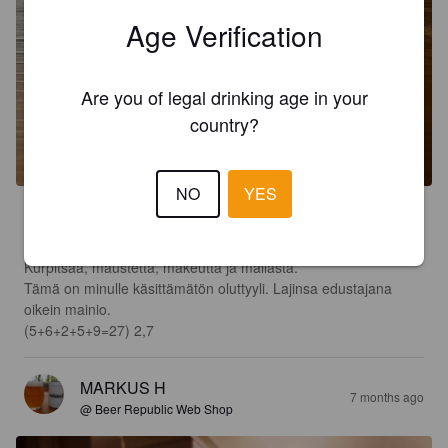
Age Verification
Are you of legal drinking age in your
country?
NO
YES
2.7
Beer republicin adventtikalenterin 19. luukku.

Kurpitsaa, maustetta, makeutta ja mallasta.

Tämä on minulle käsittämätön oluttyyli. Lajinsa edustajana 
oikein mainio.

(5+6+2+5+9=27) 2,7
MARKUS H
7 months ago
@ Beer Republic Web Shop