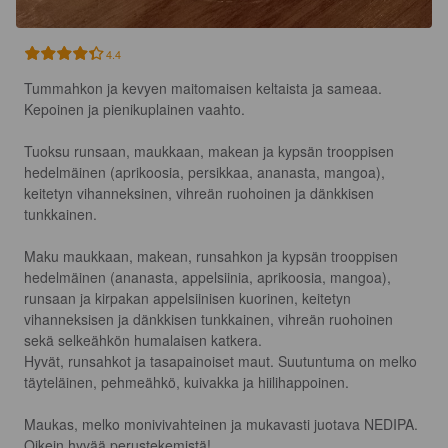
4.4
Tummahkon ja kevyen maitomaisen keltaista ja sameaa. 
Kepoinen ja pienikuplainen vaahto.

Tuoksu runsaan, maukkaan, makean ja kypsän trooppisen 
hedelmäinen (aprikoosia, persikkaa, ananasta, mangoa), 
keitetyn vihanneksinen, vihreän ruohoinen ja dänkkisen 
tunkkainen.

Maku maukkaan, makean, runsahkon ja kypsän trooppisen 
hedelmäinen (ananasta, appelsiinia, aprikoosia, mangoa), 
runsaan ja kirpakan appelsiinisen kuorinen, keitetyn 
vihanneksisen ja dänkkisen tunkkainen, vihreän ruohoinen 
sekä selkeähkön humalaisen katkera.

Hyvät, runsahkot ja tasapainoiset maut. Suutuntuma on melko 
täyteläinen, pehmeähkö, kuivakka ja hiilihappoinen.

Maukas, melko monivivahteinen ja mukavasti juotava NEDIPA. 
Oikein hyvää perustekemistä!