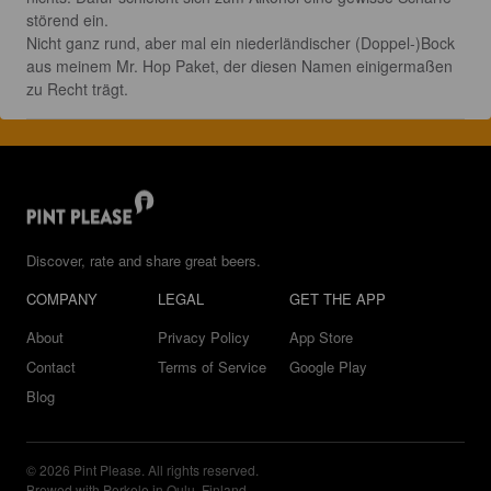
störend ein. 

Nicht ganz rund, aber mal ein niederländischer (Doppel-)Bock 
aus meinem Mr. Hop Paket, der diesen Namen einigermaßen 
zu Recht trägt.
Discover, rate and share great beers.
COMPANY
LEGAL
GET THE APP
About
Privacy Policy
App Store
Contact
Terms of Service
Google Play
Blog
© 2026 Pint Please. All rights reserved.
Brewed with Perkele in Oulu, Finland.