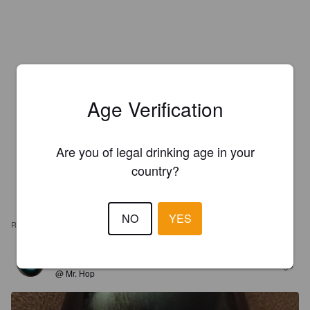
Age Verification
Are you of legal drinking age in your
country?
NO
YES
REVIEWS
CERVESIUMHH
9 months ago
@ Mr. Hop