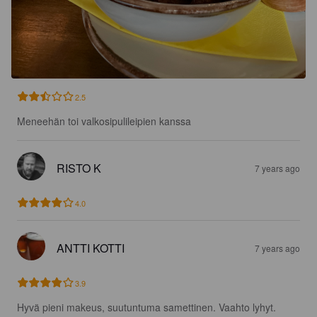
2.5
Meneehän toi valkosipulileipien kanssa
RISTO K
7 years ago
4.0
ANTTI KOTTI
7 years ago
3.9
Hyvä pieni makeus, suutuntuma samettinen. Vaahto lyhyt. 