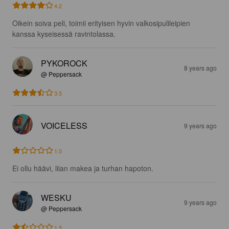
4.2
Oikein soiva peli, toimii erityisen hyvin valkosipulileipien 
kanssa kyseisessä ravintolassa.
PYKOROCK
8 years ago
@ Peppersack
3.5
VOICELESS
9 years ago
1.0
Ei ollu häävi, liian makea ja turhan hapoton.
WESKU
9 years ago
@ Peppersack
1.5