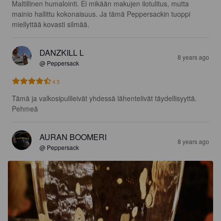
Maltillinen humalointi. Ei mikään makujen ilotulitus, mutta 
mainio hallittu kokonaisuus. Ja tämä Peppersackin tuoppi 
miellyttää kovasti silmää.
DANZKILL L
8 years ago
@ Peppersack
4.5
Tämä ja valkosipulileivät yhdessä lähentelivät täydellisyyttä. 
Pehmeä
AURAN BOOMERI
8 years ago
@ Peppersack