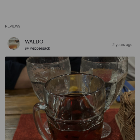
REVIEWS
WALDO
2 years ago
@ Peppersack