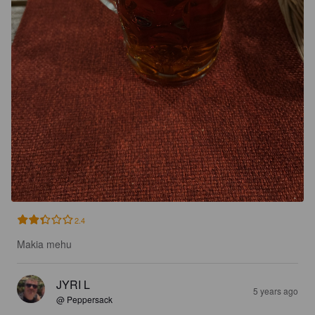
2.4
Makia mehu
JYRI L
5 years ago
@ Peppersack