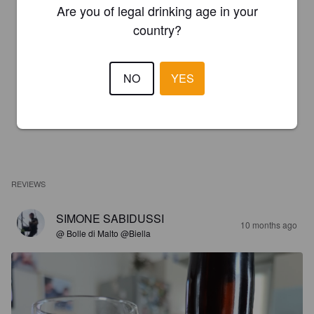
Are you of legal drinking age in your
country?
NO
YES
REVIEWS
SIMONE SABIDUSSI
10 months ago
@ Bolle di Malto @Biella