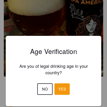
Age Verification
Are you of legal drinking age in your
country?
4.4
NO
YES
Vaahdokas maltainen katkeroa maukas.. Nyt alkoi kanukkien 
ale oluiden nautiskelu.