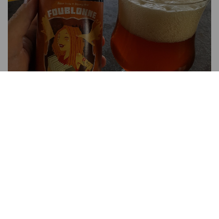
3.0
PAT7
9 years ago
3.5