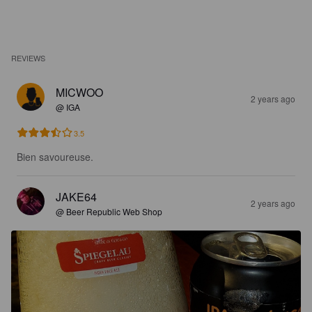
REVIEWS
MICWOO
2 years ago
@ IGA
3.5
Bien savoureuse.
JAKE64
2 years ago
@ Beer Republic Web Shop