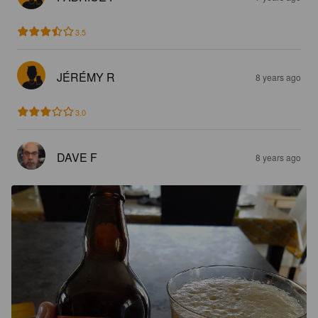
3.5
JÉRÉMY R
8 years ago
3.0
DAVE F
8 years ago