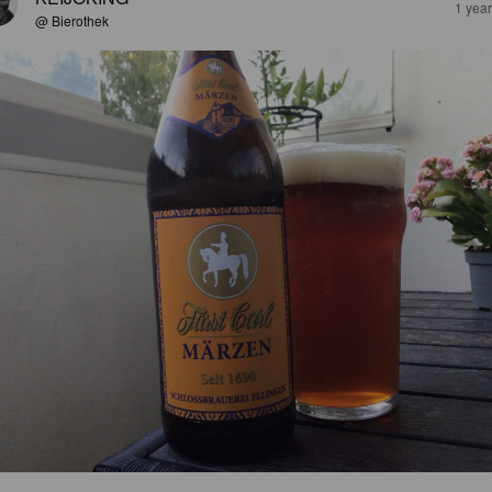
1 yea
@ Bierothek