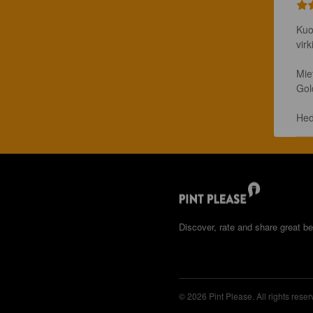
Kuo
vir
Mie
Gol
Hed
Discover, rate and share great be
© 2026 Pint Please. All rights reser