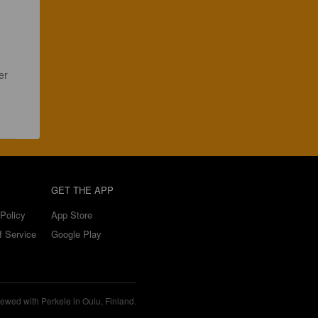
er 
GET THE APP
Policy
App Store
f Service
Google Play
ewed with Perkele in Oulu, Finland.