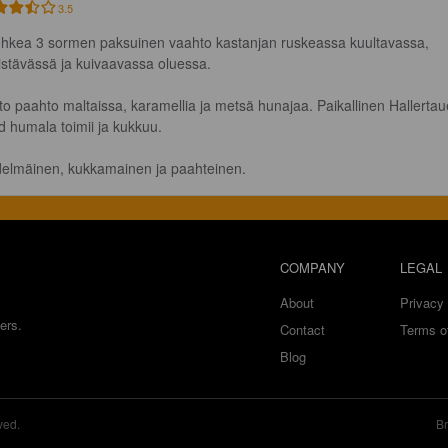
3.5
hkea 3 sormen paksuinen vaahto kastanjan ruskeassa kuultavassa, 
kistävässä ja kuivaavassa oluessa.

to paahto maltaissa, karamellia ja metsä hunajaa. Paikallinen Hallertau
d humala toimii ja kukkuu.

elmäinen, kukkamainen ja paahteinen.
COMPANY
LEGAL
About
Privacy 
ers.
Contact
Terms o
Blog
ved.
Br