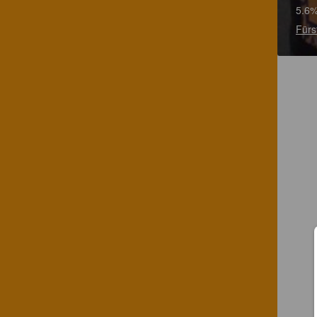
5.6%
Fürs