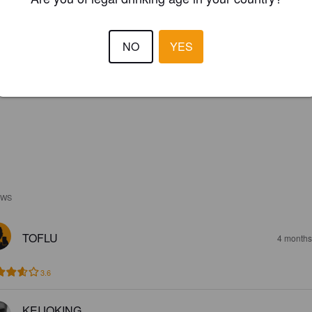
NO
YES
EWS
TOFLU
4 months
3.6
KEIJOKING