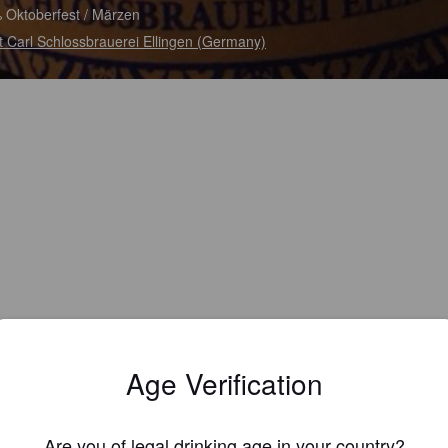
 Oktoberfest / Märzen
t Carl Schlossbrauerei Ellingen (Germany)
Age Verification
Are you of legal drinking age in your country?