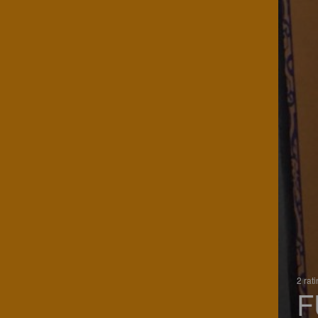
2 rat
F