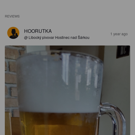
REVIEWS
HOORUTKA
1 year ago
@ Libocký pivovar Hostinec nad Šárkou