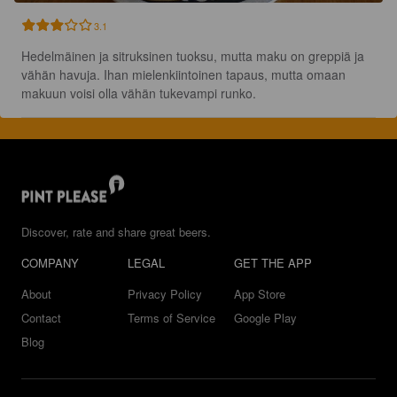
3.1
Hedelmäinen ja sitruksinen tuoksu, mutta maku on greppiä ja 
vähän havuja. Ihan mielenkiintoinen tapaus, mutta omaan 
makuun voisi olla vähän tukevampi runko.
Discover, rate and share great beers.
COMPANY
LEGAL
GET THE APP
About
Privacy Policy
App Store
Contact
Terms of Service
Google Play
Blog