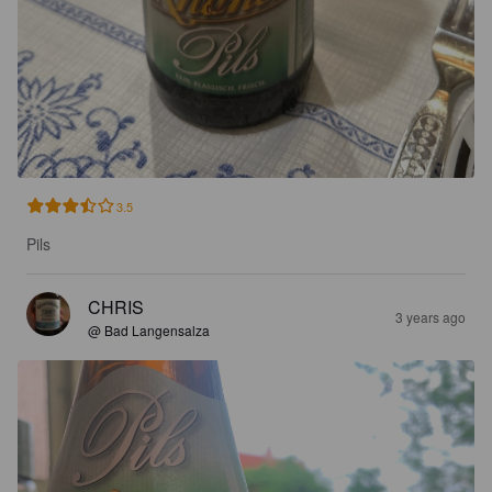
3.5
Pils
CHRIS
3 years ago
@ Bad Langensalza