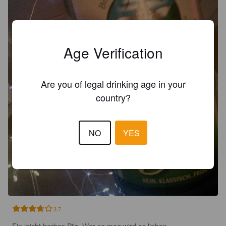
Age Verification
Are you of legal drinking age in your
country?
NO
YES
3.7
Ein leicht herbes Pils. Wer es mag wird es lieben.