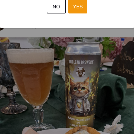
NO
YES
EWS
АЛЕКСАНДР
1 yea