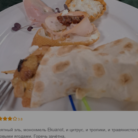
3.8
ятный эль, монохмель Ekuanot, и цитрус, и тропики, и травянистост
овыми ягодами. Горечь зачётна.
