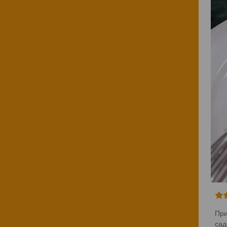
При
сад