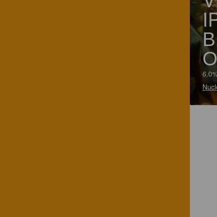
I
В
О
6.0%
Nucl