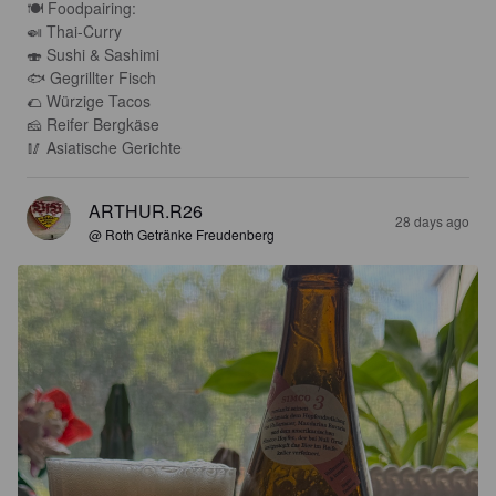
🍽 Foodpairing:

🍛 Thai-Curry

🍣 Sushi & Sashimi

🐟 Gegrillter Fisch

🌮 Würzige Tacos

🧀 Reifer Bergkäse

🥢 Asiatische Gerichte
ARTHUR.R26
28 days ago
@ Roth Getränke Freudenberg