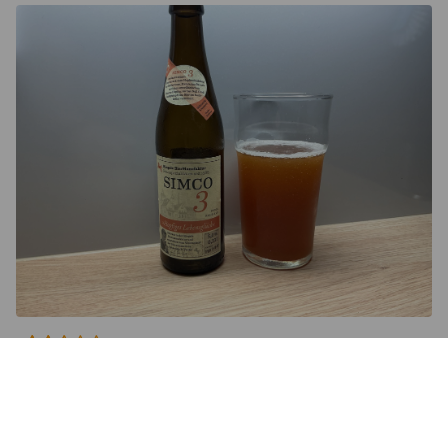
2.5
Kuohkea 2 sormen paksuinen vaahto punertavan ruskeassa 
sameassa, virkistävässä ja kuivaavassa oluessa.

Hiivanmakuinen ja kun ei edes oikein sovi kyseiseen 