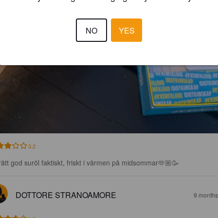
NO
YES
3.2
rätt god suröl faktiskt, friskt i värmen på midsommar🫶🏼🥳
DOTTORE STRANOAMORE
9 months