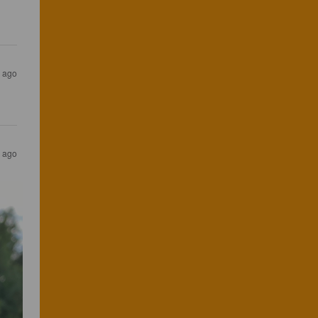
r ago
r ago