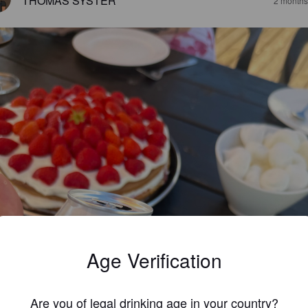
THOMAS SYSTER
2 months
Age Verification
Are you of legal drinking age in your country?