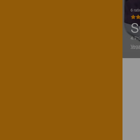
6 rat
S
4.7%
Vega