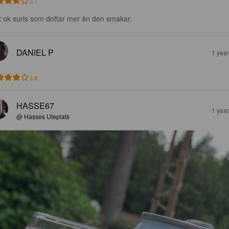
3.7
t ok suris som doftar mer än den smakar.
DANIEL P
1 yea
3.8
HASSE67
1 yea
@ Hasses Uteplats