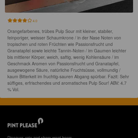
4.0
Orangefarbenes, trübes Pulp Sour mit kleiner, stabiler, 
feinporiger, weisser Schaumkrone / in der Nase Noten von 
tropischen und roten Früchten wie Passionsfrucht und 
Granatapfel sowie leichte Tannin-Noten / im Gaumen leichter 
bis mittlerer Körper, weich, saftig, wenig Kohlensäure / im 
Geschmack Aromen von Passionsfrucht und Granatapfel, 
ausgewogene Säure, natürliche Fruchtsüsse, vollmundig / 
kaum Bitterkeit im fruchtig-sauren Abgang spürbar. Fazit: Sehr 
süffiges, erfrischendes und aromatisches Pulp Sour! ABV: 4.7 
% Vol.
Discover, rate and share great beers.