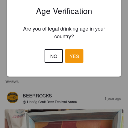
Age Verification
Are you of legal drinking age in your
country?
NO
YES
REVIEWS
BEERROCKS
1 year ago
@ Hopfig Craft Beer Festival Aarau