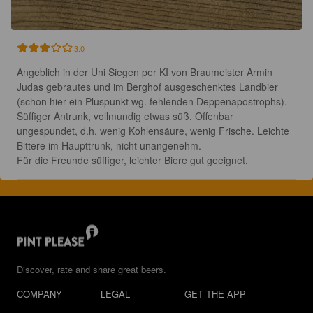
3.0
Angeblich in der Uni Siegen per KI von Braumeister Armin 
Judas gebrautes und im Berghof ausgeschenktes Landbier 
(schon hier ein Pluspunkt wg. fehlenden Deppenapostrophs).

Süffiger Antrunk, vollmundig etwas süß. Offenbar 
ungespundet, d.h. wenig Kohlensäure, wenig Frische. Leichte 
Bittere im Haupttrunk, nicht unangenehm.

Für die Freunde süffiger, leichter Biere gut geeignet.
Discover, rate and share great beers.
COMPANY
LEGAL
GET THE APP