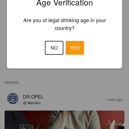
Age Verification
Are you of legal drinking age in your
country?
NO
YES
REVIEWS
DR.OPEL
1 year ago
@ Wenden