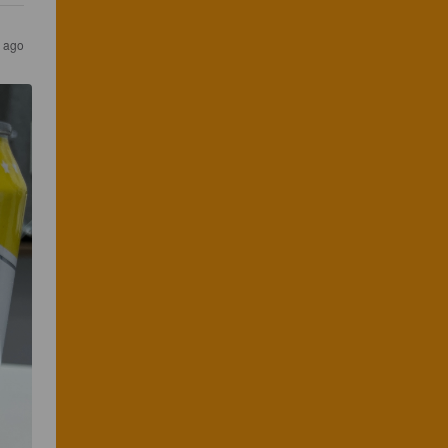
r ago