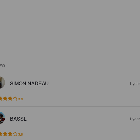
EWS
SIMON NADEAU
1 yea
3.8
BASSL
1 yea
3.8