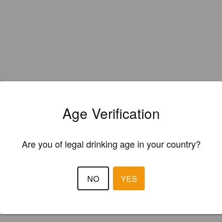
Age Verification
Hops:
Crystal, Hallertauer Tradition, Triple Pearl
Are you of legal drinking age in your country?
Malts:
Pils
NO
YES