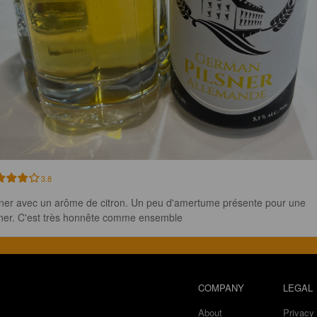
3.8
sner avec un arôme de citron. Un peu d'amertume présente pour une 
sner. C'est très honnête comme ensemble
COMPANY
LEGAL
About
Privacy 