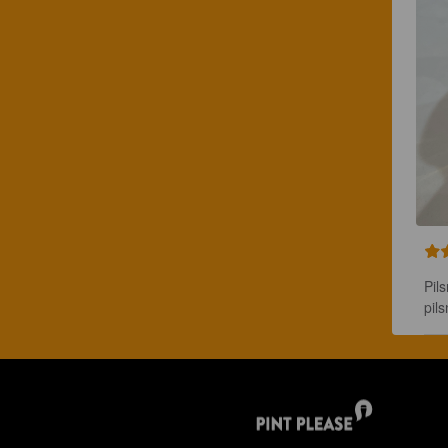
Pil
pil