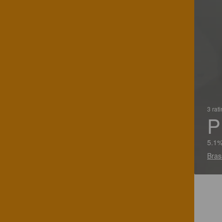
3 rat
P
5.1%
Bras