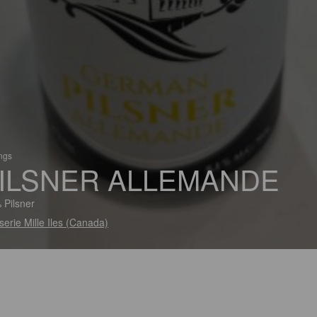
ings
ILSNER ALLEMANDE
 Pilsner
serie Mille Iles (Canada)