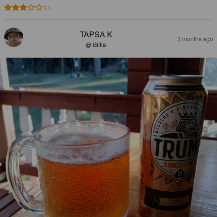
3.1
TAPSA K
3 months ago
@ Billla