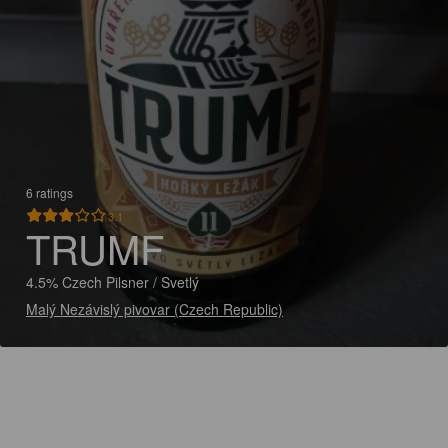
6 ratings
3.1
TRUMF
4.5% Czech Pilsner / Svetlý
Malý Nezávislý pivovar (Czech Republic)