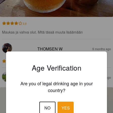
3.9
Maukas ja vahva olut. Mitä tässä muuta lisäämään
THOMSEN W
9 months ago
3.4
Age Verification
SEI
1 year ago
Are you of legal drinking age in your
country?
NO
YES