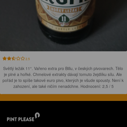
2.5
Světlý ležák 11°. Vařeno extra pro Billu, v českých pivovarech. Tělo 
je plné a hořké. Chmelové extrakty dávají tomuto žejdlíku sílu. Ale 
pořád je to spíše takové euro pivo, kterých je všude spousty. Není k 
zahození, ale také ničím nenadchne. Hodnocení: 2,5 / 5