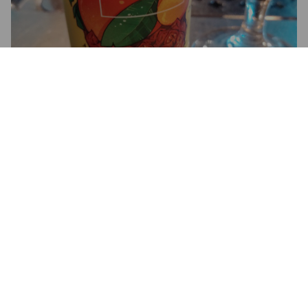
4.1
Hedelmäinen ja raikas. Todella hyvä sour.
ANTTI A
6 months ago
@ Irish Pub Danny Boy