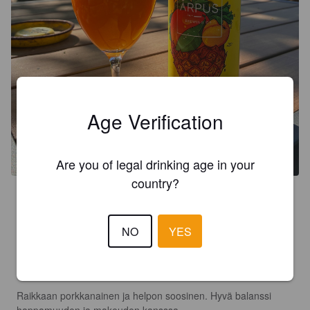
Age Verification
Are you of legal drinking age in your
country?
4.0
NO
YES
SYYLÄJUURI
4 months ago
3.9
Raikkaan porkkanainen ja helpon soosinen. Hyvä balanssi 