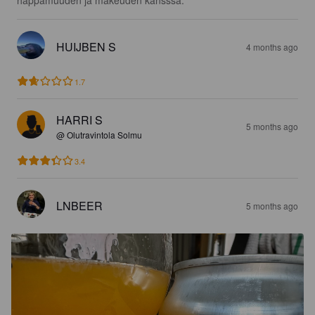
happamuuden ja makeuden kansssa.
HUIJBEN S
4 months ago
1.7
HARRI S
5 months ago
@ Olutravintola Solmu
3.4
LNBEER
5 months ago