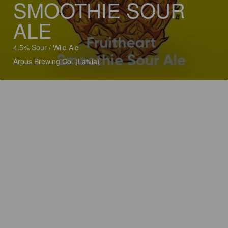
SMOOTHIE SOUR
ALE
4.5% Sour / Wild Ale
Ārpus Brewing Co. (Latvia)