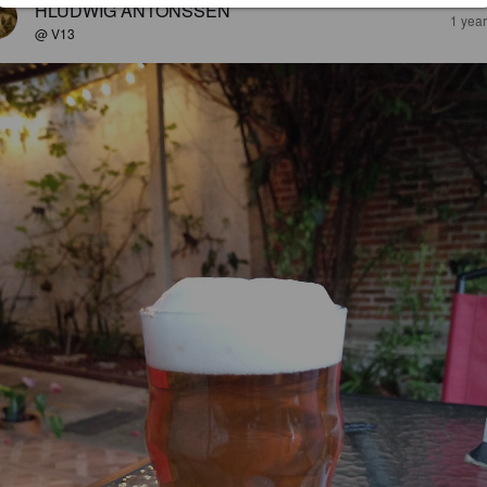
HLUDWIG ANTONSSEN
1 yea
@ V13