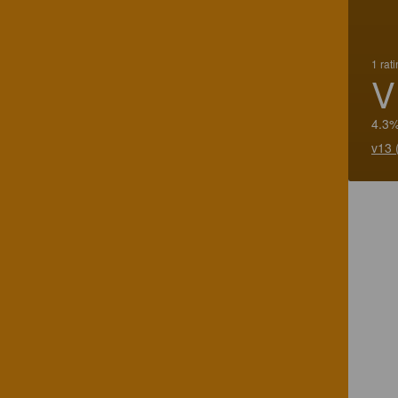
1 rat
V
4.3%
v13 