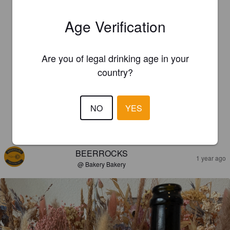
Age Verification
Are you of legal drinking age in your
country?
NO
YES
REVIEWS
BEERROCKS
1 year ago
@ Bakery Bakery