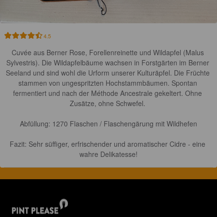
4.5
Cuvée aus Berner Rose, Forellenreinette und Wildapfel (Malus 
Sylvestris). Die Wildapfelbäume wachsen in Forstgärten im Berner 
Seeland und sind wohl die Urform unserer Kulturäpfel. Die Früchte 
stammen von ungespritzten Hochstammbäumen. Spontan 
fermentiert und nach der Méthode Ancestrale gekeltert. Ohne 
Zusätze, ohne Schwefel. 

Abfüllung: 1270 Flaschen / Flaschengärung mit Wildhefen

Fazit: Sehr süffiger, erfrischender und aromatischer Cidre - eine 
wahre Delikatesse!