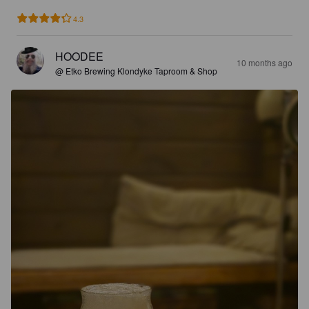
4.3
HOODEE
10 months ago
@ Etko Brewing Klondyke Taproom & Shop