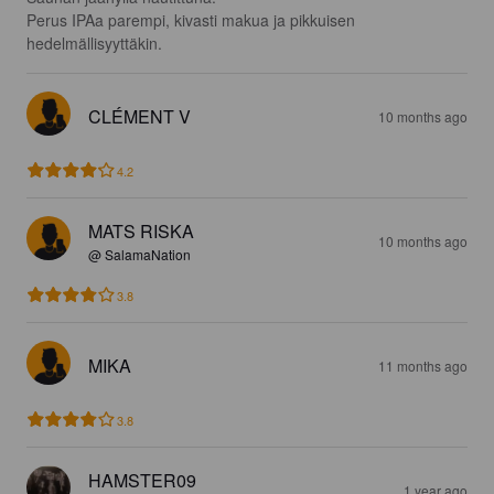
Perus IPAa parempi, kivasti makua ja pikkuisen 
hedelmällisyyttäkin.
CLÉMENT V
10 months ago
4.2
MATS RISKA
10 months ago
@ SalamaNation
3.8
MIKA
11 months ago
3.8
HAMSTER09
1 year ago