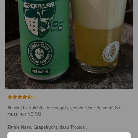
4.5
Absolut blickdichtes helles gelb, ansehnlicher Schaum. So 
muss  ein NEIPA!

Zitrale Nase, Grapefrucht, dazu Tropical.
