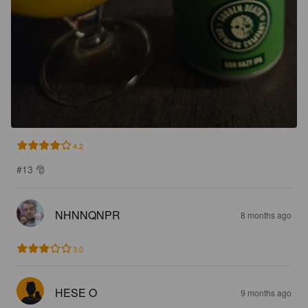
4.2
#13 🎅
NHNNQNPR
8 months ago
3.0
HESE O
9 months ago