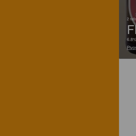
2 rat
F
6.8%
Pivo