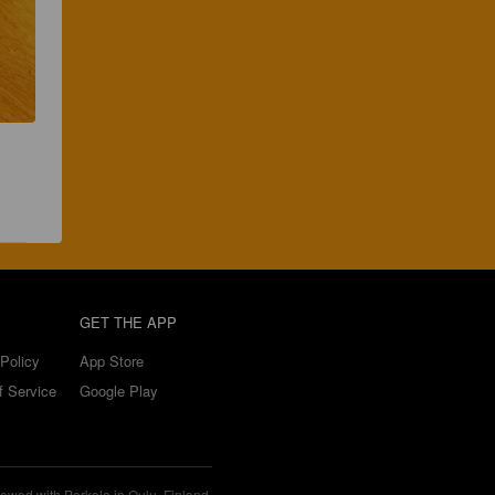
GET THE APP
Policy
App Store
f Service
Google Play
ewed with Perkele in Oulu, Finland.