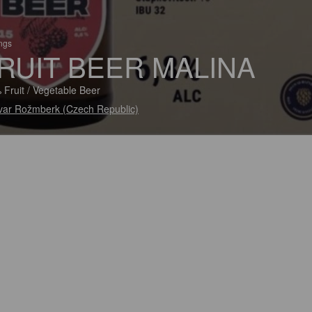
ings
RUIT BEER MALINA
 Fruit / Vegetable Beer
var Rožmberk (Czech Republic)