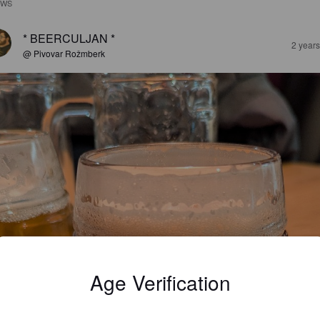
EWS
* BEERCULJAN *
2 year
@ Pivovar Rožmberk
Age Verification