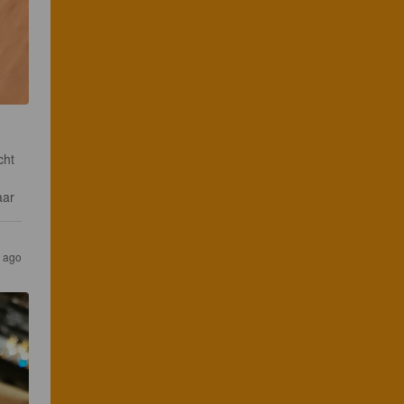
cht 
aar
s ago