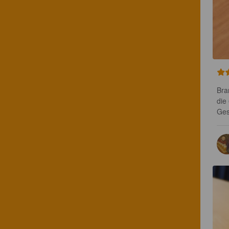
Bra
die
Ges