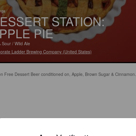
ings
ESSERT STATION:
PPLE PIE
 Sour / Wild Ale
orate Ladder Brewing Company (United States)
en Free Dessert Beer conditioned on, Apple, Brown Sugar & Cinnamon.