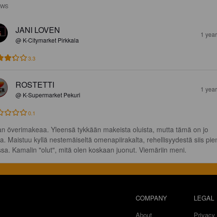
EWS
JANI LOVEN
1 yea
@ K-Citymarket Pirkkala
3.3
ROSTETTI
1 yea
@ K-Supermarket Pekuri
0.1
an överimakeaa. Yleensä tykkään makeista oluista, mutta tämä on jo 
kaa. Maistuu kyllä nestemäiseltä omenapiirakalta, rehellisyydestä siis pien
ssa. Kamalin "olut", mitä olen koskaan juonut. Viemäriin meni.
COMPANY
LEGAL
About
Privacy 