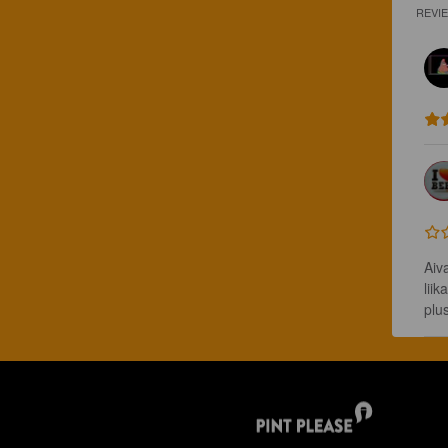
REVI
Aiv
lii
plu