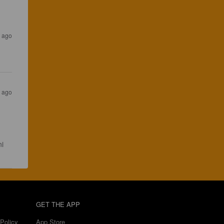
r ago
r ago
i 
GET THE APP
Policy
App Store