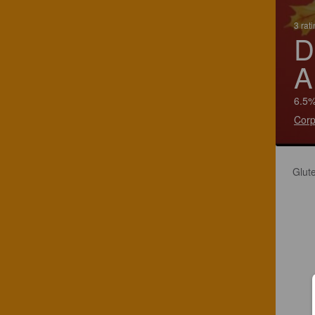
3 rat
D
A
6.5%
Corp
Glut