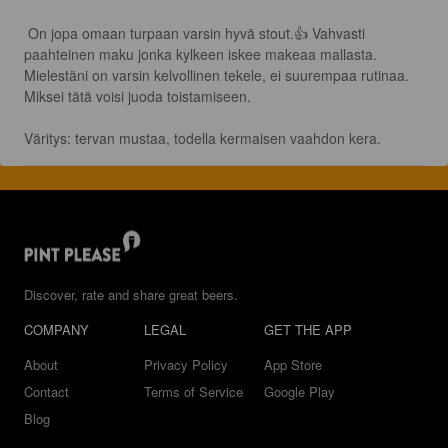
 On jopa omaan turpaan varsin hyvä stout.👍 Vahvasti 
paahteinen maku jonka kylkeen iskee makeaa mallasta. 
Mielestäni on varsin kelvollinen tekele, ei suurempaa rutinaa. 
Miksei tätä voisi juoda toistamiseen.

Väritys: tervan mustaa, todella kermaisen vaahdon kera.
Discover, rate and share great beers.
COMPANY
LEGAL
GET THE APP
About
Privacy Policy
App Store
Contact
Terms of Service
Google Play
Blog