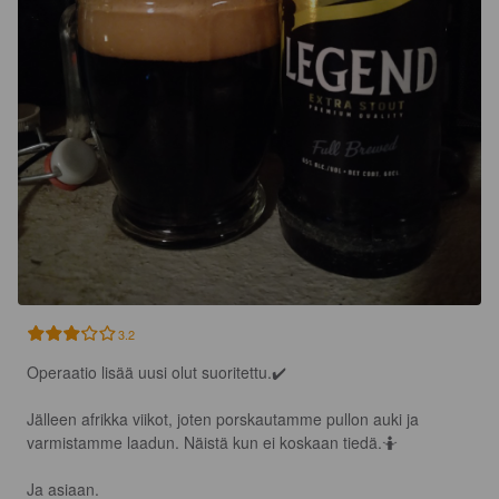
3.2
Operaatio lisää uusi olut suoritettu.✔️

Jälleen afrikka viikot, joten porskautamme pullon auki ja 
varmistamme laadun. Näistä kun ei koskaan tiedä.🤷

Ja asiaan.
