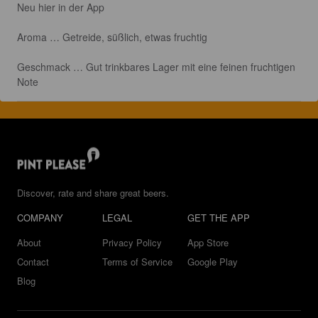
Neu hier in der App

Aroma … Getreide, süßlich, etwas fruchtig

Geschmack … Gut trinkbares Lager mit eine feinen fruchtigen 
Note
Discover, rate and share great beers.
COMPANY
LEGAL
GET THE APP
About
Privacy Policy
App Store
Contact
Terms of Service
Google Play
Blog