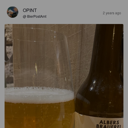
OPINT
2 years ago
@ BierPostAmt