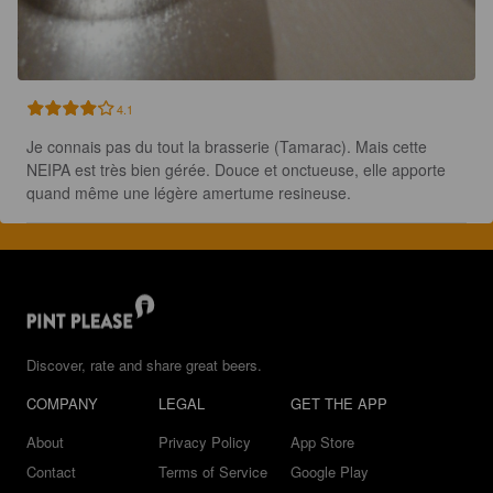
4.1
Je connais pas du tout la brasserie (Tamarac). Mais cette 
NEIPA est très bien gérée. Douce et onctueuse, elle apporte 
quand même une légère amertume resineuse.
Discover, rate and share great beers.
COMPANY
LEGAL
GET THE APP
About
Privacy Policy
App Store
Contact
Terms of Service
Google Play