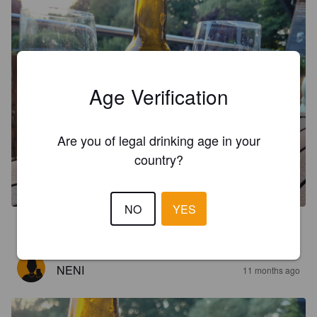
Age Verification
Are you of legal drinking age in your
country?
NO
YES
3.8
NENI
11 months ago