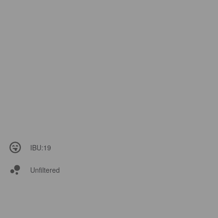
IBU:
19
Unfiltered