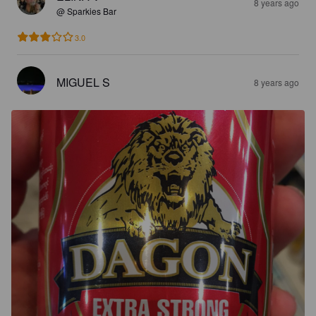
8 years ago
@ Sparkies Bar
3.0
MIGUEL S
8 years ago