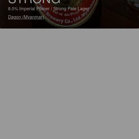
8.0% Imperial Pilsner / Strong Pale Lager
Dagon (Myanmar)