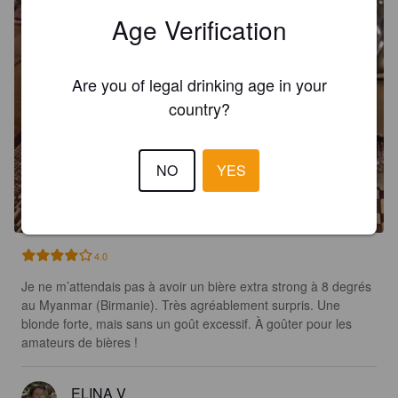
Age Verification
Are you of legal drinking age in your
country?
NO
YES
4.0
Je ne m’attendais pas à avoir un bière extra strong à 8 degrés 
au Myanmar (Birmanie). Très agréablement surpris. Une 
blonde forte, mais sans un goût excessif. À goûter pour les 
amateurs de bières !
ELINA V