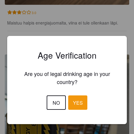
3.0
Maistuu halpis energiajuomalta, viina ei tule ollenkaan läpi.
KUMIKANI
10 months ago
@ M/S Viking Gabriella
Age Verification
Are you of legal drinking age in your
country?
NO
YES