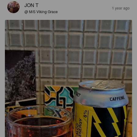
JON T
1 year ago
@ M/S Viking Grace