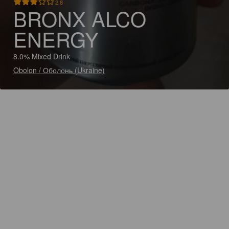
2.8
BRONX ALCO
ENERGY
8.0% Mixed Drink
Obolon / Оболонь (Ukraine)