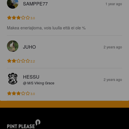
SAMPPE77
1 year ago
3.0
Makea eneriajioma, vois luulla että ei ole %
JUHO
2 years ago
2.2
HESSU
2 years ago
@ M/S Viking Grace
3.0