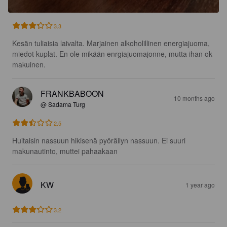
3.3
Kesän tuliaisia laivalta. Marjainen alkoholillinen energiajuoma, 
miedot kuplat. En ole mikään enrgiajuomajonne, mutta ihan ok 
makuinen.
FRANKBABOON
10 months ago
@ Sadama Turg
2.5
Huitaisin nassuun hikisenä pyöräilyn nassuun. Ei suuri 
makunautinto, muttei pahaakaan
KW
1 year ago
3.2