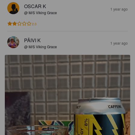
OSCAR K
1 year ago
@ M/S Viking Grace
2.0
PÄIVI K
1 year ago
@ M/S Viking Grace