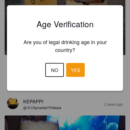
Age Verification
Are you of legal drinking age in your
country?
3.4
NO
YES
Odotukset olivat korkeammalla. Erikoinen makujen 
sekamelska, paranee ehkä loppua kohden. Hintaansa nähden 
totaalinen pettymys.
KEPAPPI
2 years ago
@ K-Citymarket Pirkkala