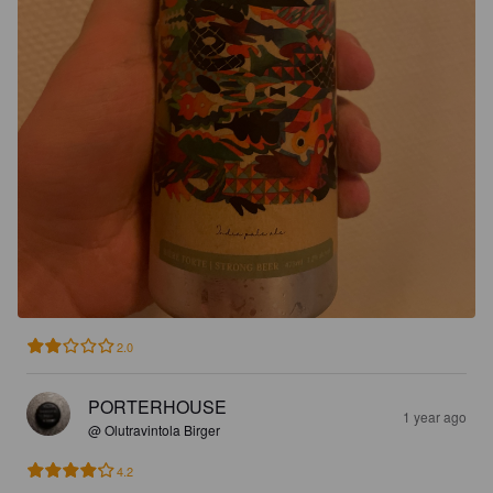
2.0
PORTERHOUSE
1 year ago
@ Olutravintola Birger
4.2