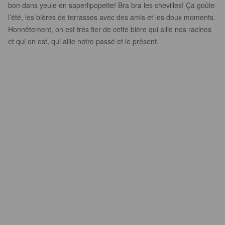
bon dans yeule en saperlipopette! Bra bra les chevilles! Ça goûte
l’été, les bières de terrasses avec des amis et les doux moments.
Honnêtement, on est très fier de cette bière qui allie nos racines
et qui on est, qui allie notre passé et le présent.