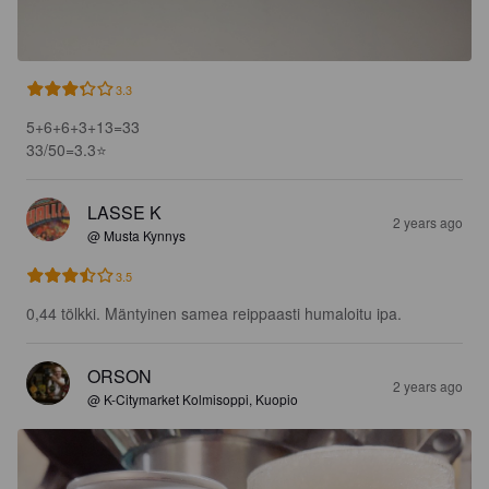
3.3
5+6+6+3+13=33

33/50=3.3⭐️
LASSE K
2 years ago
@ Musta Kynnys
3.5
0,44 tölkki. Mäntyinen samea reippaasti humaloitu ipa.
ORSON
2 years ago
@ K-Citymarket Kolmisoppi, Kuopio