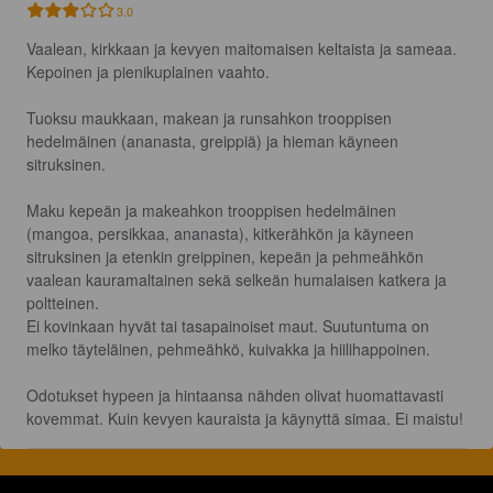
3.0
Vaalean, kirkkaan ja kevyen maitomaisen keltaista ja sameaa. 
Kepoinen ja pienikuplainen vaahto.

Tuoksu maukkaan, makean ja runsahkon trooppisen 
hedelmäinen (ananasta, greippiä) ja hieman käyneen 
sitruksinen.

Maku kepeän ja makeahkon trooppisen hedelmäinen 
(mangoa, persikkaa, ananasta), kitkerähkön ja käyneen 
sitruksinen ja etenkin greippinen, kepeän ja pehmeähkön 
vaalean kauramaltainen sekä selkeän humalaisen katkera ja 
poltteinen.

Ei kovinkaan hyvät tai tasapainoiset maut. Suutuntuma on 
melko täyteläinen, pehmeähkö, kuivakka ja hiilihappoinen.

Odotukset hypeen ja hintaansa nähden olivat huomattavasti 
kovemmat. Kuin kevyen kauraista ja käynyttä simaa. Ei maistu!