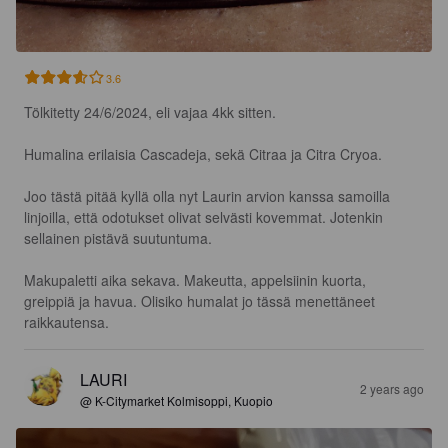
3.6
Tölkitetty 24/6/2024, eli vajaa 4kk sitten. 

Humalina erilaisia Cascadeja, sekä Citraa ja Citra Cryoa. 

Joo tästä pitää kyllä olla nyt Laurin arvion kanssa samoilla 
linjoilla, että odotukset olivat selvästi kovemmat. Jotenkin 
sellainen pistävä suutuntuma.

Makupaletti aika sekava. Makeutta, appelsiinin kuorta, 
greippiä ja havua. Olisiko humalat jo tässä menettäneet 
raikkautensa.
LAURI
2 years ago
@ K-Citymarket Kolmisoppi, Kuopio