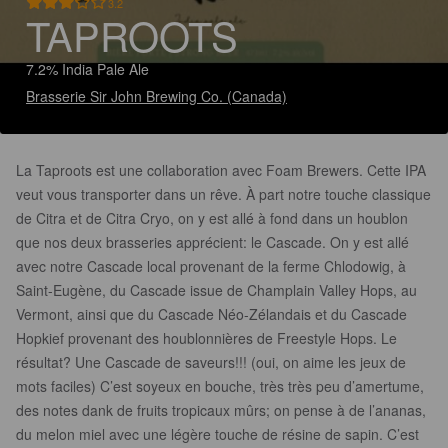
3.2
TAPROOTS
7.2% India Pale Ale
Brasserie Sir John Brewing Co. (Canada)
La Taproots est une collaboration avec Foam Brewers. Cette IPA
veut vous transporter dans un rêve. À part notre touche classique
de Citra et de Citra Cryo, on y est allé à fond dans un houblon
que nos deux brasseries apprécient: le Cascade. On y est allé
avec notre Cascade local provenant de la ferme Chlodowig, à
Saint-Eugène, du Cascade issue de Champlain Valley Hops, au
Vermont, ainsi que du Cascade Néo-Zélandais et du Cascade
Hopkief provenant des houblonnières de Freestyle Hops. Le
résultat? Une Cascade de saveurs!!! (oui, on aime les jeux de
mots faciles) C’est soyeux en bouche, très très peu d’amertume,
des notes dank de fruits tropicaux mûrs; on pense à de l’ananas,
du melon miel avec une légère touche de résine de sapin. C’est