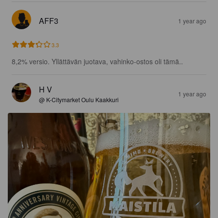
AFF3
1 year ago
3.3
8,2% versio. Yllättävän juotava, vahinko-ostos oli tämä..
H V
1 year ago
@ K-Citymarket Oulu Kaakkuri