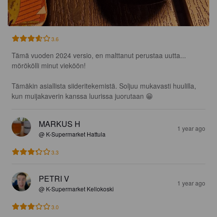
3.6
Tämä vuoden 2024 versio, en malttanut perustaa uutta... 
mörökölli minut vieköön!

Tämäkin asiallista siideritekemistä. Soljuu mukavasti huulilla, 
kun muijakaverin kanssa luurissa juorutaan 😁
MARKUS H
1 year ago
@ K-Supermarket Hattula
3.3
PETRI V
1 year ago
@ K-Supermarket Kellokoski
3.0