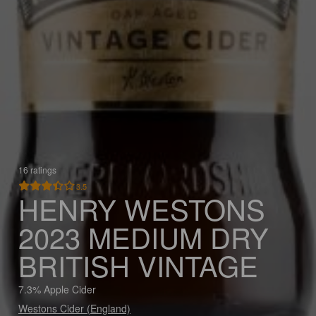
16 ratings
3.5
HENRY WESTONS
2023 MEDIUM DRY
BRITISH VINTAGE
7.3% Apple Cider
Westons Cider (England)