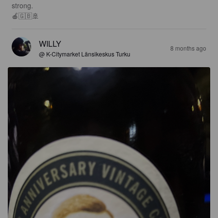
strong.

🍎🇬🇧🚢
WILLY
8 months ago
@ K-Citymarket Länsikeskus Turku