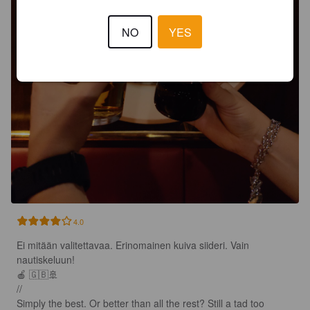
NO
YES
4.0
Ei mitään valitettavaa. Erinomainen kuiva siideri. Vain 
nautiskeluun!

🍎 🇬🇧🚢 

//

Simply the best. Or better than all the rest? Still a tad too 