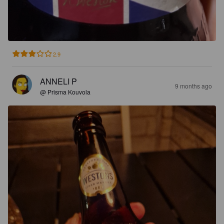
2.9
ANNELI P
9 months ago
@ Prisma Kouvola