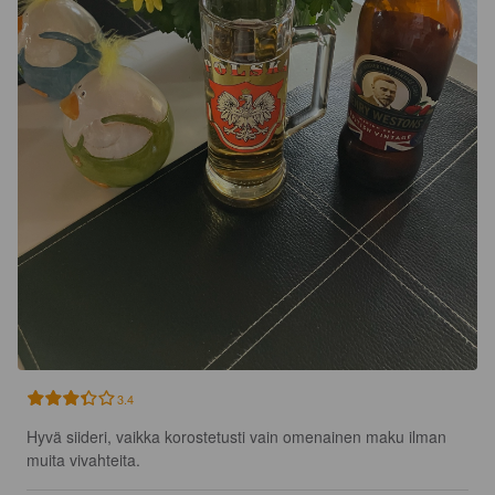
3.4
Hyvä siideri, vaikka korostetusti vain omenainen maku ilman 
muita vivahteita.