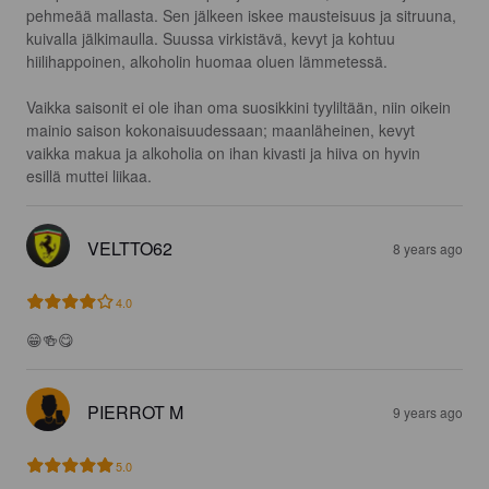
pehmeää mallasta. Sen jälkeen iskee mausteisuus ja sitruuna, 
kuivalla jälkimaulla. Suussa virkistävä, kevyt ja kohtuu 
hiilihappoinen, alkoholin huomaa oluen lämmetessä.

Vaikka saisonit ei ole ihan oma suosikkini tyyliltään, niin oikein 
mainio saison kokonaisuudessaan; maanläheinen, kevyt 
vaikka makua ja alkoholia on ihan kivasti ja hiiva on hyvin 
esillä muttei liikaa.
VELTTO62
8 years ago
4.0
😁🍻😋
PIERROT M
9 years ago
5.0