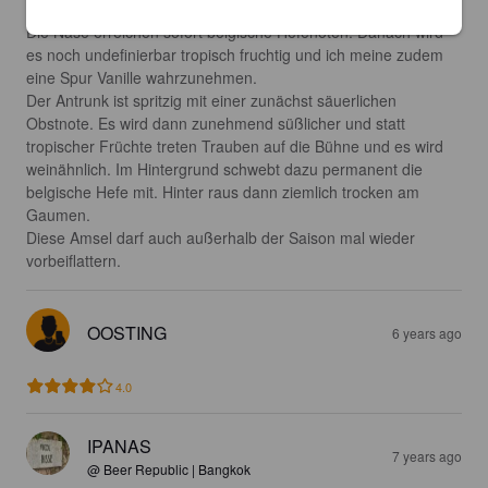
Trüb honigfarben ohne nennenswerte Schaumbildung. 

Die Nase erreichen sofort belgische Hefenoten. Danach wird 
es noch undefinierbar tropisch fruchtig und ich meine zudem 
eine Spur Vanille wahrzunehmen. 

Der Antrunk ist spritzig mit einer zunächst säuerlichen 
Obstnote. Es wird dann zunehmend süßlicher und statt 
tropischer Früchte treten Trauben auf die Bühne und es wird 
weinähnlich. Im Hintergrund schwebt dazu permanent die 
belgische Hefe mit. Hinter raus dann ziemlich trocken am 
Gaumen.

Diese Amsel darf auch außerhalb der Saison mal wieder 
vorbeiflattern.
OOSTING
6 years ago
4.0
IPANAS
7 years ago
@ Beer Republic | Bangkok