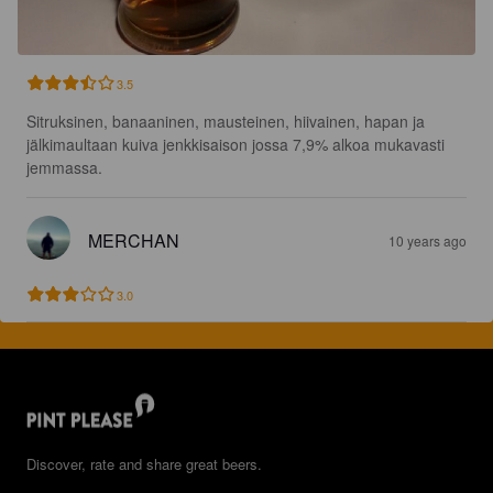
3.5
Sitruksinen, banaaninen, mausteinen, hiivainen, hapan ja 
jälkimaultaan kuiva jenkkisaison jossa 7,9% alkoa mukavasti 
jemmassa.
MERCHAN
10 years ago
3.0
Discover, rate and share great beers.