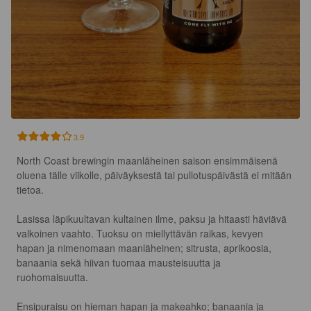
3.9
North Coast brewingin maanläheinen saison ensimmäisenä 
oluena tälle viikolle, päiväyksestä tai pullotuspäivästä ei mitään 
tietoa.

Lasissa läpikuultavan kultainen ilme, paksu ja hitaasti häviävä 
valkoinen vaahto. Tuoksu on miellyttävän raikas, kevyen 
hapan ja nimenomaan maanläheinen; sitrusta, aprikoosia, 
banaania sekä hiivan tuomaa mausteisuutta ja 
ruohomaisuutta.

Ensipuraisu on hieman hapan ja makeahko; banaania ja 