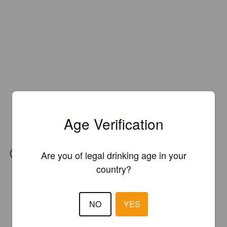
Age Verification
Are you of legal drinking age in your
IBU:
30
country?
NO
YES