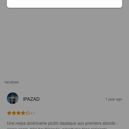
REVIEWS
IPAZAD
1 year ago
4.1
Une neipa américaine plutôt classique aux premiers abords : 