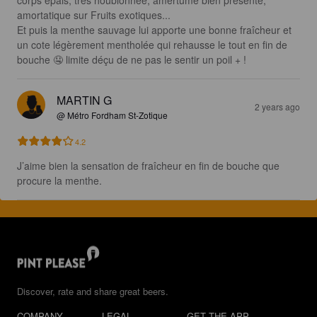
corps epais, très houblonnée, amertume bien présente, 
amortatique sur Fruits exotiques...

Et puis la menthe sauvage lui apporte une bonne fraîcheur et 
un cote légèrement mentholée qui rehausse le tout en fin de 
bouche 🤤 limite déçu de ne pas le sentir un poil + !
MARTIN G
2 years ago
@ Métro Fordham St-Zotique
4.2
J’aime bien la sensation de fraîcheur en fin de bouche que 
procure la menthe.
Discover, rate and share great beers.
COMPANY
LEGAL
GET THE APP