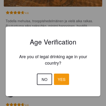
4.6
Todella mehuisa, trooppishedelmäinen ja vielä aika raikas. 
Suutuntuma aika paksuhko, minimi happoinen, hyvällä 
mehulla. Jälkimaku on herkullisen mehukas.

Age Verification
Really juicy, lot of tropical fruit and still quite fresh. Mouthfeel is 
really thick with low acid and good juice. Aftertaste is delicious 
and juicy.
Are you of legal drinking age in your
country?
RM
1 year ago
@ Hoptimaal
4.5
NO
YES
POHJALAANE
1 year ago
4.6