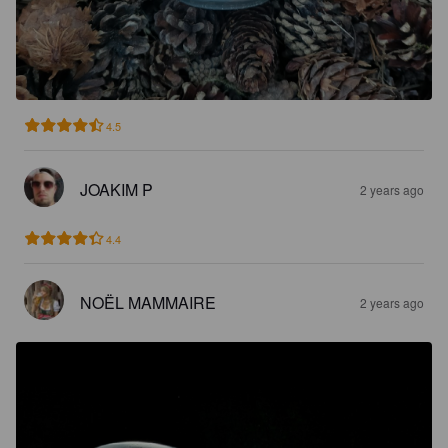
4.5
JOAKIM P
2 years ago
4.4
NOËL MAMMAIRE
2 years ago