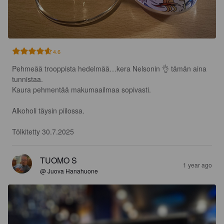
4.6
Pehmeää trooppista hedelmää…kera Nelsonin 👌 tämän aina 
tunnistaa.

Kaura pehmentää makumaailmaa sopivasti.

Alkoholi täysin piilossa.

Tölkitetty 30.7.2025
TUOMO S
1 year ago
@ Juova Hanahuone