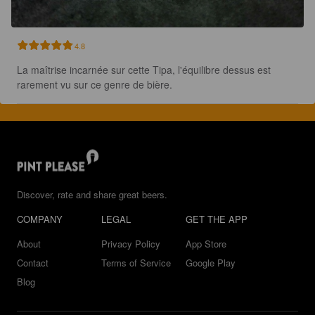
4.8
La maîtrise incarnée sur cette Tipa, l'équilibre dessus est 
rarement vu sur ce genre de bière.
Discover, rate and share great beers.
COMPANY
LEGAL
GET THE APP
About
Privacy Policy
App Store
Contact
Terms of Service
Google Play
Blog