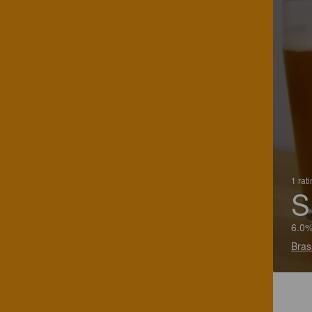
1 rat
S
6.0%
Bras