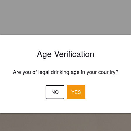
Age Verification
EWS
Are you of legal drinking age in your country?
IDOLLBEERS
2 year
@ Salon de la Bière Artisanale Normande
NO
YES