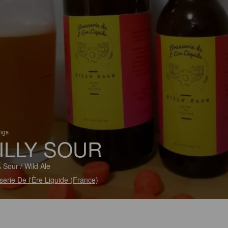
ings
ILLY SOUR
 Sour / Wild Ale
serie De l'Ère Liquide (France)