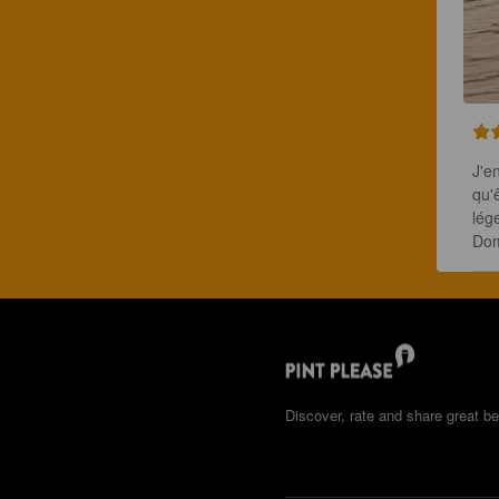
J'e
qu'
lég
Dom
Discover, rate and share great be