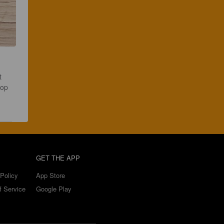
t 
rop 
GET THE APP
Policy
App Store
f Service
Google Play