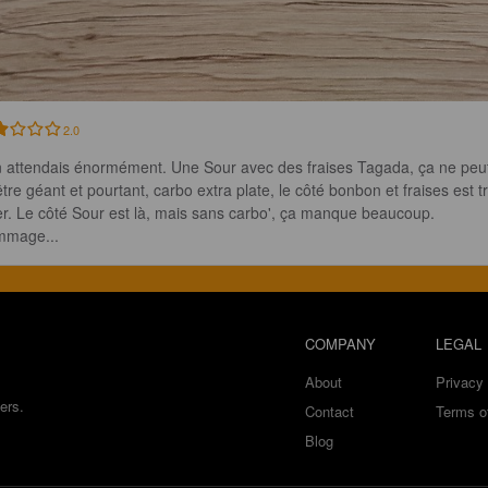
2.0
n attendais énormément. Une Sour avec des fraises Tagada, ça ne peu
être géant et pourtant, carbo extra plate, le côté bonbon et fraises est t
er. Le côté Sour est là, mais sans carbo', ça manque beaucoup. 
mage...
COMPANY
LEGAL
About
Privacy 
ers.
Contact
Terms o
Blog