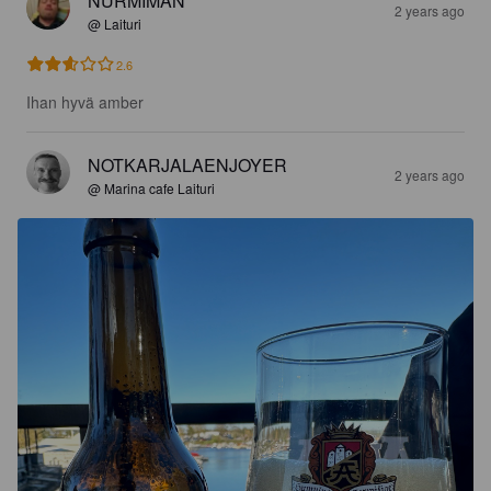
NURMIMAN
2 years ago
@ Laituri
2.6
Ihan hyvä amber
NOTKARJALAENJOYER
2 years ago
@ Marina cafe Laituri