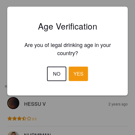
Age Verification
Are you of legal drinking age in your
country?
NO
YES
REVIEWS
HESSU V
2 years ago
3.5