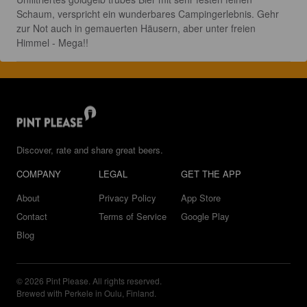
Schaum, verspricht ein wunderbares Campingerlebnis. Gehr 
zur Not auch in gemauerten Häusern, aber unter freien 
Himmel - Mega!!
Discover, rate and share great beers.
COMPANY
LEGAL
GET THE APP
About
Privacy Policy
App Store
Contact
Terms of Service
Google Play
Blog
© 2026 Pint Please. All rights reserved.
Brewed with Perkele in Oulu, Finland.