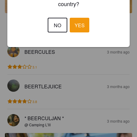
country?
3.6
NO
YES
Sehr leckeres Blondes mit intensiver Note
BEERCULES
3 months ago
3.1
BEERTLEJUICE
3 months ago
3.8
* BEERCULJAN *
3 months ago
@ Camping L'ill