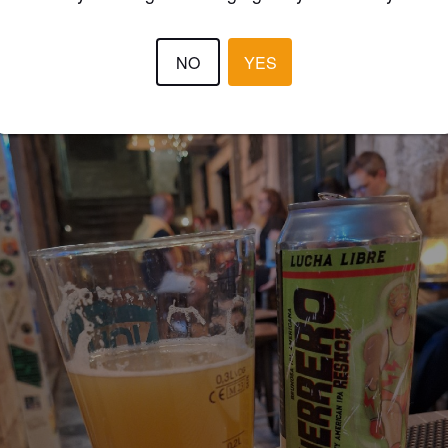
JUSSI
1 yea
NO
YES
@ Glam Beer Therapy