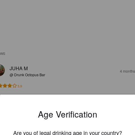
EWS
JUHA M
4 months
@ Drunk Octopus Bar
3.9
TUKIOPETUSLAPSI
4 months
@ Drunk Octopus Bar
Age Verification
4.0
 on kunnolla hazy JA kunnolla APA. Herkkua!
Are you of legal drinking age in your country?