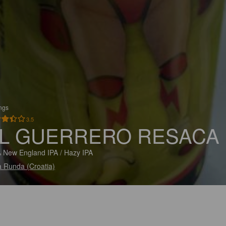
ings
3.5
L GUERRERO RESACA
 New England IPA / Hazy IPA
 Runda (Croatia)