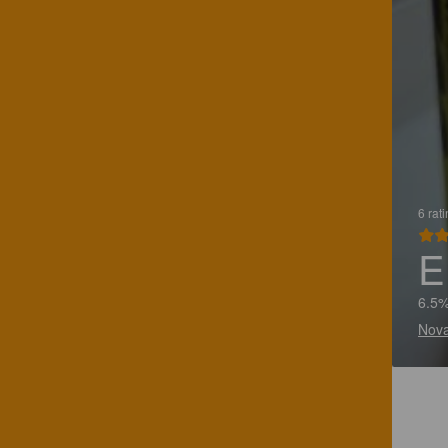
6 rat
E
6.5%
Nova