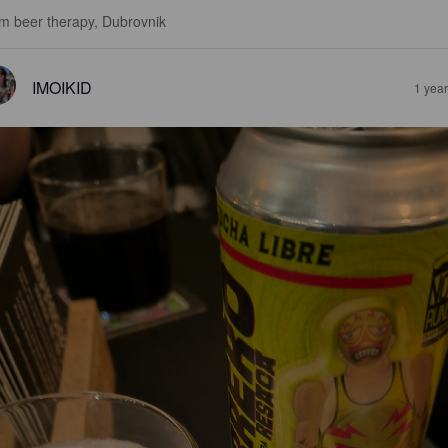
m beer therapy, Dubrovnik
IMOIKID
1 yea