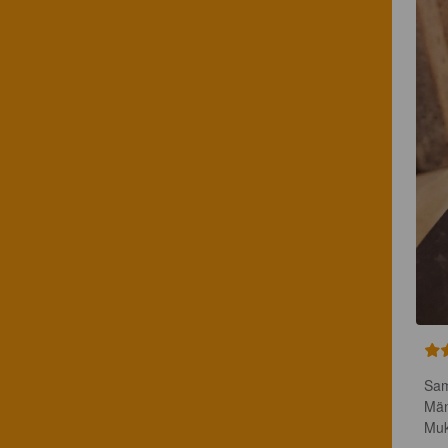
Sam
Män
Muk