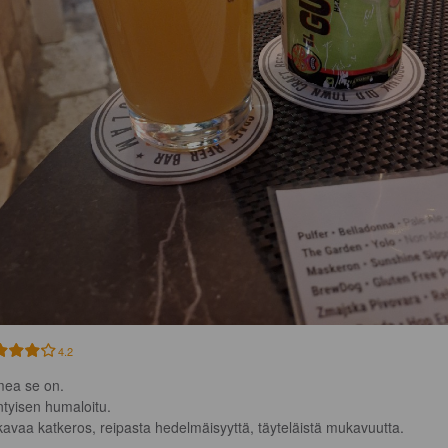
4.2
ea se on.

tyisen humaloitu.

avaa katkeros, reipasta hedelmäisyyttä, täyteläistä mukavuutta.
