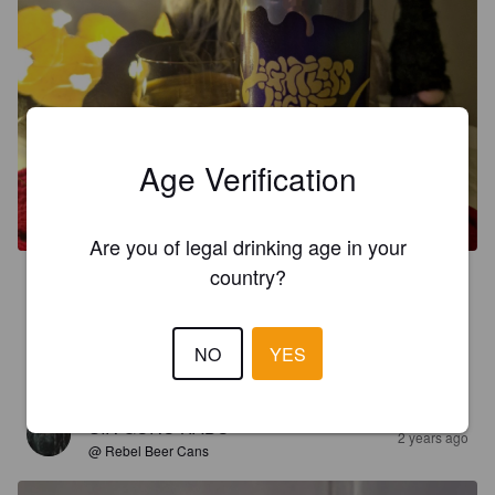
Age Verification
Are you of legal drinking age in your
country?
3.3
Aika kitkerä stout, oma maku haluaisi enemmän pehmeyttä ja 
täyteläisyyttä makumaailmaan. Holikin puskee jälkimaussa 
NO
YES
hieman epämiellyttävästi. Ei tämä huono ole, mutta...
SIR GURU KABU
2 years ago
@ Rebel Beer Cans