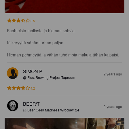
3.5
Paahteista mallasta ja hieman kahvia.

Kitkeryyttä vähän turhan paljon.

Hieman pehmeyttä ja vähän tuhdimpia makuja tähän kaipaisi.
SIMON P
2 years ago
@ Floc. Brewing Project Taproom
4.2
BEER'T
2 years ago
@ Beer Geek Madness Wroclaw '24