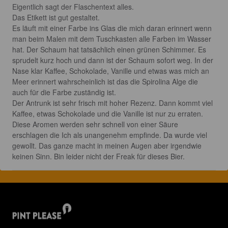
Eigentlich sagt der Flaschentext alles.

Das Etikett ist gut gestaltet.

Es läuft mit einer Farbe ins Glas die mich daran erinnert wenn 
man beim Malen mit dem Tuschkasten alle Farben im Wasser 
hat. Der Schaum hat tatsächlich einen grünen Schimmer. Es 
sprudelt kurz hoch und dann ist der Schaum sofort weg. In der 
Nase klar Kaffee, Schokolade, Vanille und etwas was mich an 
Meer erinnert wahrscheinlich ist das die Spirolina Alge die 
auch für die Farbe zuständig ist.

Der Antrunk ist sehr frisch mit hoher Rezenz. Dann kommt viel 
Kaffee, etwas Schokolade und die Vanille ist nur zu erraten. 
Diese Aromen werden sehr schnell von einer Säure 
erschlagen die Ich als unangenehm empfinde. Da wurde viel 
gewollt. Das ganze macht in meinen Augen aber irgendwie 
keinen Sinn. Bin leider nicht der Freak für dieses Bier.