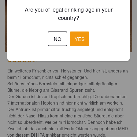
Are you of legal drinking age in your
country?
NO
YES
3.1
Ein weiteres Frischbier von Holystoner. Und hier ist, anders als 
beim "Hornochs", nichts schief gegangen. 

Schönes trübes Bernstein mit feinporiger mittelprächtiger 
Blume, die klebrig am Glasrand Spuren zieht. 

Der Geruch ist dezent tropisch herbfruchtig. Die unbenannten 
7 internationalen Hopfen sind hier nicht wirklich am werkeln.

Der Antrunk ist primär citral-fruchtig angelegt und entspricht 
nicht der Nase. Hinzu kommt eine merkliche Säure, die aber 
nicht so überdreht, wie beim "Hornochs". Dennoch habe ich 
Zweifel, ob das auch hier mit Ende Oktober angegebene MHD 
von diesem DH IPA trinkbar erreicht werden würde.