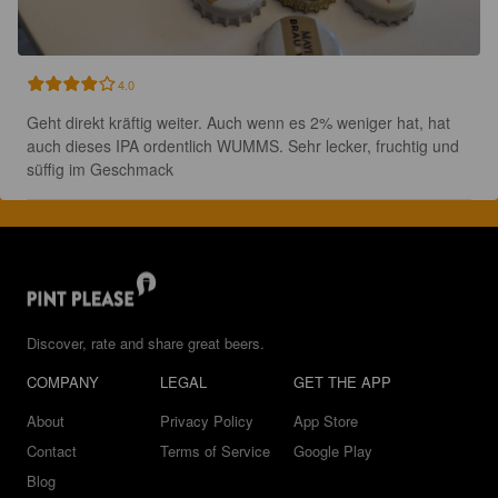
4.0
Geht direkt kräftig weiter. Auch wenn es 2% weniger hat, hat 
auch dieses IPA ordentlich WUMMS. Sehr lecker, fruchtig und 
süffig im Geschmack
Discover, rate and share great beers.
COMPANY
LEGAL
GET THE APP
About
Privacy Policy
App Store
Contact
Terms of Service
Google Play
Blog