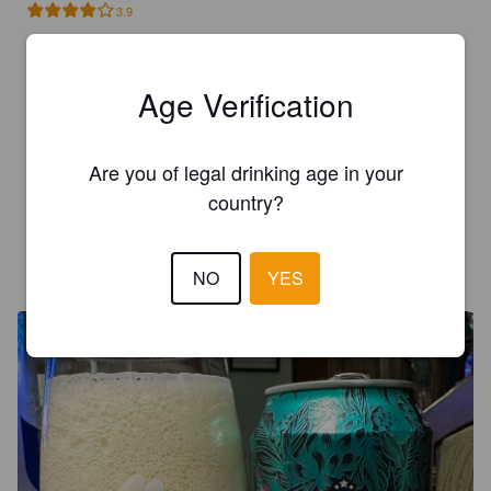
3.9
Très bonne IPA légèrement ambrée avec amertume bien 
présente, belle découverte.
Age Verification
QUENTIN J
2 years ago
Are you of legal drinking age in your
country?
4.0
GUSTAVO C
2 years ago
NO
YES
@ Bberaz