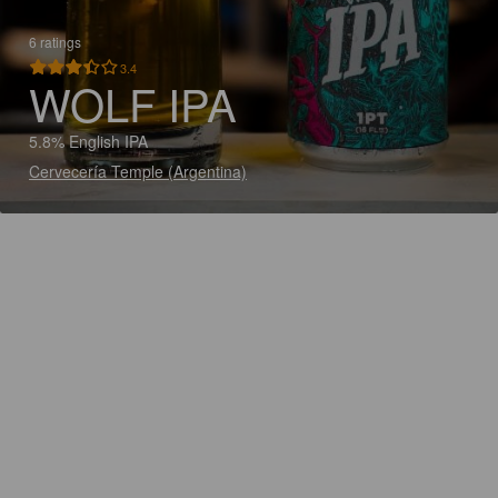
6 ratings
3.4
WOLF IPA
5.8% English IPA
Cervecería Temple (Argentina)