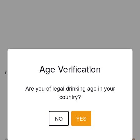
Age Verification
REVIEWS
Are you of legal drinking age in your
JOACHIM R
1 year ago
country?
3.0
NO
YES
MOMO JAMES
1 year ago
@ Microbrasserie X'pression