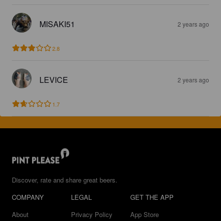
MISAKI51
2 years ago
2.8
LEVICE
2 years ago
1.7
Discover, rate and share great beers.
COMPANY
LEGAL
GET THE APP
About
Privacy Policy
App Store