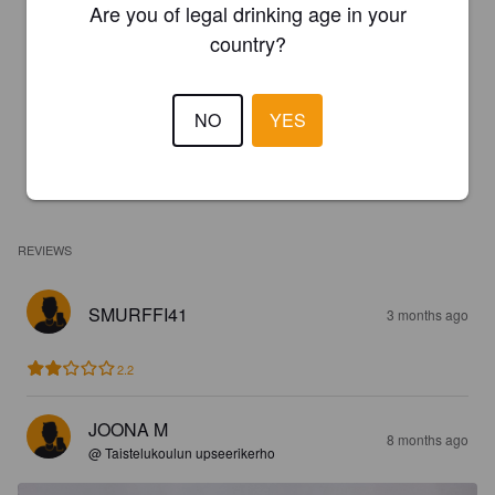
Are you of legal drinking age in your
country?
NO
YES
REVIEWS
SMURFFI41
3 months ago
2.2
JOONA M
8 months ago
@ Taistelukoulun upseerikerho