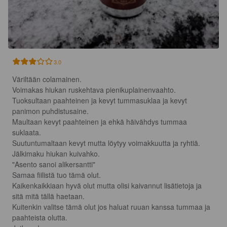
3.0
Väriltään colamainen.

Voimakas hiukan ruskehtava pienikuplainenvaahto.

Tuoksultaan paahteinen ja kevyt tummasuklaa ja kevyt 
panimon puhdistusaine.

Maultaan kevyt paahteinen ja ehkä häivähdys tummaa 
suklaata.

Suutuntumaltaan kevyt mutta löytyy voimakkuutta ja ryhtiä.

Jälkimaku hiukan kuivahko.

"Asento sanoi alikersantti"

Samaa fiilistä tuo tämä olut.

Kaikenkaikkiaan hyvä olut mutta olisi kaivannut lisätietoja ja 
sitä mitä tällä haetaan.

Kuitenkin valitse tämä olut jos haluat ruuan kanssa tummaa ja 
paahteista olutta.
