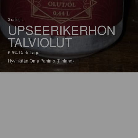
3 ratings
UPSEERIKERHON
TALVIOLUT
5.5% Dark Lager
Hyvinkään Oma Panimo (Finland)