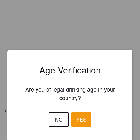
Age Verification
Are you of legal drinking age in your
country?
REVIEWS
NO
YES
CERVESIUMHH
2 years ago
@ Braustättchen am Fischmarkt