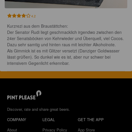
4.2
Kurzrezi aus dem Braustättchen:

Der Senator Rudi liegt geschmacklich irgendwo zwischen den 
24er Senatsböcken von Kehrwieder und Überquell, viel Cocos. 
Dazu sehr samtig und hinten raus mit leichter Alkoholnote.

Als Gimmick ist es mit Glitzer versetzt (Danziger Goldwasser 
lässt grüßen). So dunkel wie es ist, aber nur schwer bei 
intensivem Gegenlicht erkennbar.
Discover, rate and share great beers.
COMPANY
LEGAL
GET THE APP
About
Privacy Policy
App Store