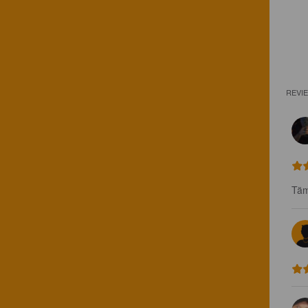
REVI
Täm