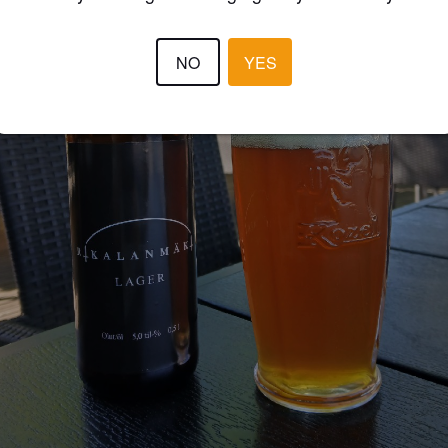
NO
YES