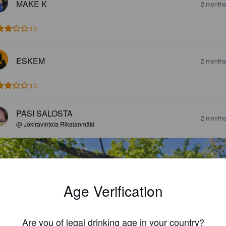
MAKE K
2 months
3.2
ESKEM
2 months
3.3
PASI SALOSTA
2 months
@ Jokiravintola Rikalanmäki
Age Verification
Are you of legal drinking age in your country?