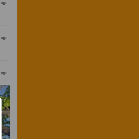
 ago
 ago
 ago