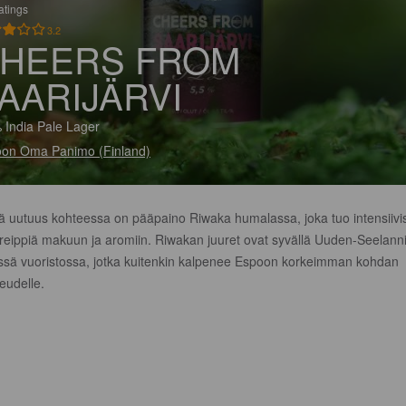
atings
3.2
HEERS FROM
AARIJÄRVI
 India Pale Lager
on Oma Panimo (Finland)
ä uutuus kohteessa on pääpaino Riwaka humalassa, joka tuo intensiivi
greippiä makuun ja aromiin. Riwakan juuret ovat syvällä Uuden-Seelann
ässä vuoristossa, jotka kuitenkin kalpenee Espoon korkeimman kohdan
eudelle.