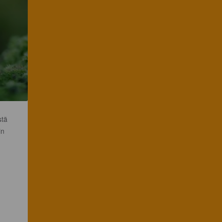
stä
in