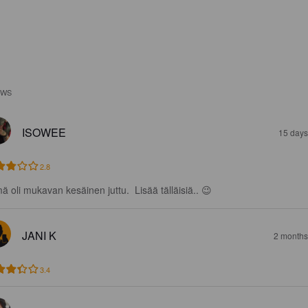
EWS
ISOWEE
15 days
2.8
ä oli mukavan kesäinen juttu.  Lisää tälläisiä.. 😉
JANI K
2 months
3.4