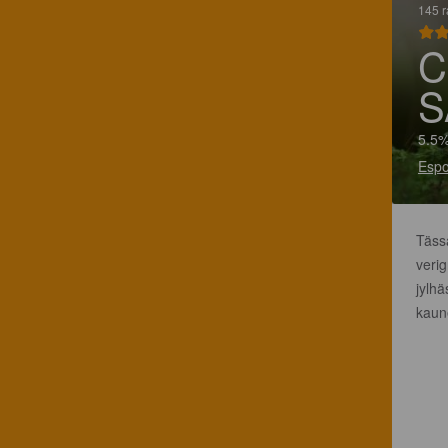
145 r
C
S
5.5%
Espo
Täss
veri
jylh
kaun