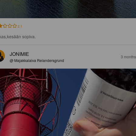
2.1
kas,kesään sopiva.
JONIMIE
3 months
@ Majakkalaiva Relandersgrund