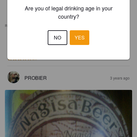
Are you of legal drinking age in your
country?
REVIEWS
NO
YES
UNKNOWN
1 year ago
2.9
PROBIER
3 years ago