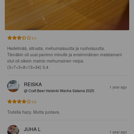
3.4
Hedelmää, sitrusta, mehumaisuutta ja ruohoisuutta.

Tämäkin oli uusi panimo minulle ja ensimmäinen maistamani 
olut oli oikein mainio mehumainen neipa.

(3+7+3+8+13=34) 3,4
REISKA
1 year ago
@ Craft Beer Helsinki Wanha Satama 2025
3.8
Todella hazy. Mutta juotava.
JUHA L
1 year ago