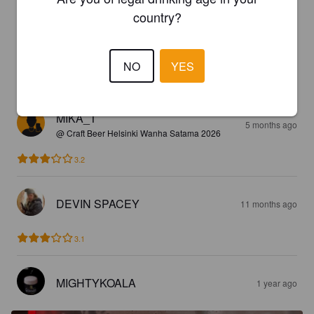
country?
NAAMAT
5 months ago
@ Craft Beer Helsinki Wanha Satama 2026
NO
YES
2.2
MIKA_T
5 months ago
@ Craft Beer Helsinki Wanha Satama 2026
3.2
DEVIN SPACEY
11 months ago
3.1
MIGHTYKOALA
1 year ago