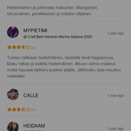
Hedelmäinen ja pehmeän makuinen. Mangoinen, 
sitruunainen, persikkainen ja miedon viljainen.
MYPIETIMI
1 year ago
@ Craft Beer Helsinki Wanha Satama 2025
3.6
Tuoksu raikkaan hedelmäinen, taustalla lievä happamuus. 
Maku raikas ja todella hedelmäinen. Alkuun vahva makeus 
mutta lopussa katkero puskee päälle. Jälkimaku taas muuttuu 
makeaksi.
CALLE
1 year ago
3.5
HEIDAAM
1 year ago