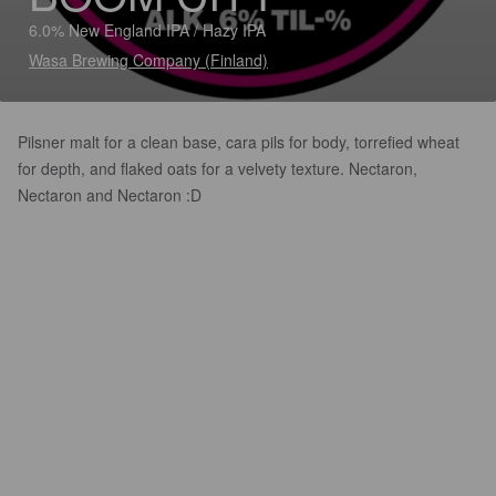
6.0% New England IPA / Hazy IPA
Wasa Brewing Company (Finland)
Pilsner malt for a clean base, cara pils for body, torrefied wheat
for depth, and flaked oats for a velvety texture. Nectaron,
Nectaron and Nectaron :D