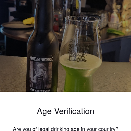
Age Verification
Are you of legal drinking age in your country?