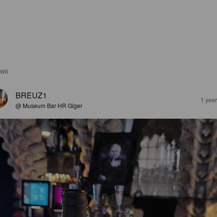
EWS
BREUZ1
1 yea
@ Museum Bar HR Giger