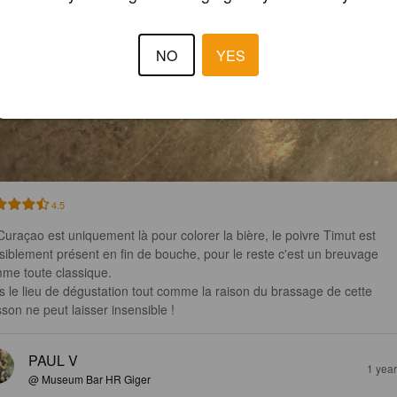
NO
YES
4.5
Curaçao est uniquement là pour colorer la bière, le poivre Timut est 
siblement présent en fin de bouche, pour le reste c'est un breuvage 
me toute classique. 

s le lieu de dégustation tout comme la raison du brassage de cette 
sson ne peut laisser insensible !
PAUL V
1 yea
@ Museum Bar HR Giger