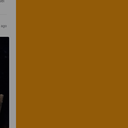
el 
s ago