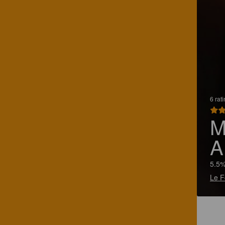
6 rat
M
A
5.5%
Le F