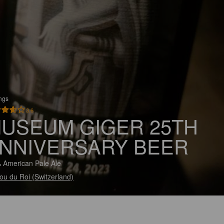
ings
3.6
USEUM GIGER 25TH
NNIVERSARY BEER
 American Pale Ale
ou du Roi (Switzerland)