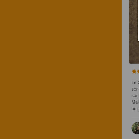
Le 
sen
som
Mai
boi