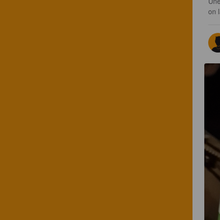
Une
on l